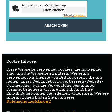
Anti-Roboter-Verifizierung
Hier klicken
Friendly
Captcha ⇗
ABSCHICKEN
Cookie Hinweis
Diese Webseite verwendet Cookies, die notwendig
sind, um die Webseite zu nutzen. Weiterhin
verwenden wir Dienste von Drittanbietern, die uns
helfen, unser Webangebot zu verbessern (Website-
Optmierung). Für die Verwendung bestimmter
Dienste, benötigen wir Ihre Einwilligung. Ihre
IMPRESSUM
DATENSCHUTZ
KONTAKT
Einwilligung können Sie jederzeit widerrufen. Weitere
Informationen finden Sie in unserer
CDU Deutschland
Datenschutzerklärung
.
CDU Mecklenburg-Vorpommern