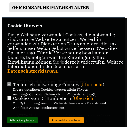
GEMEINSAM.HEIMAT.GESTALTEN.
Cookie Hinweis
Diese Webseite verwendet Cookies, die notwendig
sind, um die Webseite zu nutzen. Weiterhin
verwenden wir Dienste von Drittanbietern, die uns
helfen, unser Webangebot zu verbessern (Website-
Optmierung). Für die Verwendung bestimmter
Dienste, benötigen wir Ihre Einwilligung. Ihre
IMPRESSUM
DATENSCHUTZ
KONTAKT
Einwilligung können Sie jederzeit widerrufen. Weitere
Informationen finden Sie in unserer
CDU Deutschland
Datenschutzerklärung
.
CDU Mecklenburg-Vorpommern
Technisch notwendige Cookies (
Übersicht
)
Die notwendigen Cookies werden allein für den
CDU Mecklenburgische Seenplatte
ordnungsgemäßen Gebrauch der Webseite benötigt.
Cookies von Drittanbietern (
Übersicht
)
Zur Optimierung unserer Webseite binden wir Dienste und
Mitgliederbereich
Angebote von Drittanbietern ein.
@2026 CDU
Realisation: Sharkness Media
Alle akzeptieren
Auswahl speichern
Gemeindeverband
GmbH & Co. KG