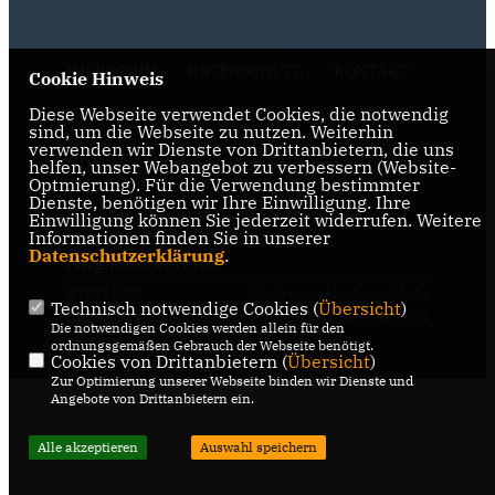
IMPRESSUM
DATENSCHUTZ
KONTAKT
Cookie Hinweis
Diese Webseite verwendet Cookies, die notwendig
CDU Deutschland
sind, um die Webseite zu nutzen. Weiterhin
verwenden wir Dienste von Drittanbietern, die uns
CDU Mecklenburg-Vorpommern
helfen, unser Webangebot zu verbessern (Website-
Optmierung). Für die Verwendung bestimmter
Dienste, benötigen wir Ihre Einwilligung. Ihre
CDU Mecklenburgische Seenplatte
Einwilligung können Sie jederzeit widerrufen. Weitere
Informationen finden Sie in unserer
Datenschutzerklärung
.
Mitgliederbereich
@2026 CDU
Realisation: Sharkness Media
Technisch notwendige Cookies (
Übersicht
)
Gemeindeverband
GmbH & Co. KG
Die notwendigen Cookies werden allein für den
Röbel/Müritz
ordnungsgemäßen Gebrauch der Webseite benötigt.
Cookies von Drittanbietern (
Übersicht
)
Alle Rechte vorbehalten.
Zur Optimierung unserer Webseite binden wir Dienste und
Angebote von Drittanbietern ein.
Alle akzeptieren
Auswahl speichern